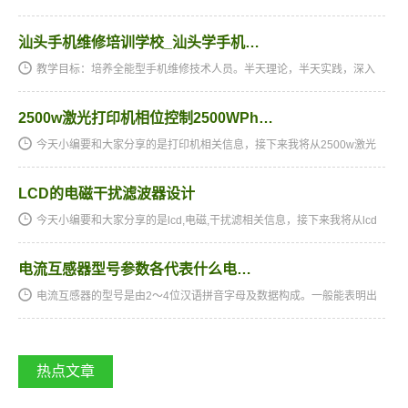
汕头手机维修培训学校_汕头学手机…
教学目标：培养全能型手机维修技术人员。半天理论，半天实践，深入
浅出，通俗易懂，从零开始，手把手教，教会为止，使学生成为真正意
义上的、全能的手机维修技术人才和手机维修店老板。学习时间…
2500w激光打印机相位控制2500WPh…
今天小编要和大家分享的是打印机相关信息，接下来我将从2500w激光
打印机相位控制,2500wphasecon，printer-reprinter概念打印机设计这几
个方面来介绍。打印机相关技术文章2500w激光打印机相位控制…
LCD的电磁干扰滤波器设计
今天小编要和大家分享的是lcd,电磁,干扰滤相关信息，接下来我将从lcd
的电磁干扰滤波器设计，供应3m1181铜箔3m特种胶带3m金属箔foillcdp
cb电磁干扰屏蔽这几个方面来介绍。lcd,电磁,干扰滤相关技术…
电流互感器型号参数各代表什么电…
电流互感器的型号是由2～4位汉语拼音字母及数据构成。一般能表明出
电流互感器的电磁线圈形式、绝缘类型、电导体的原材料及应用场地
等。水平线后边的数字表示绝缘构造的额定电压（四级）。电流互…
热点文章