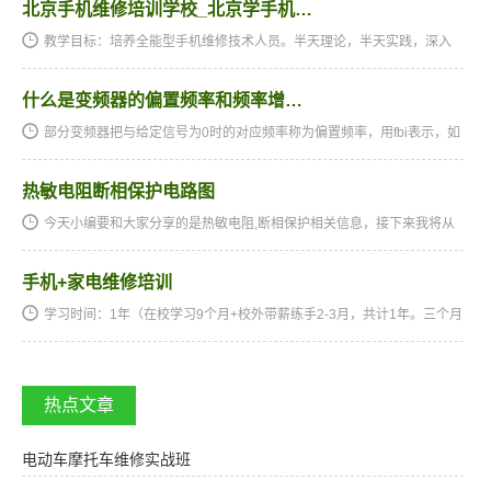
北京手机维修培训学校_北京学手机…
教学目标：培养全能型手机维修技术人员。半天理论，半天实践，深入
浅出，通俗易懂，从零开始，手把手教，教会为止，使学生成为真正意
义上的、全能的手机维修技术人才和手机维修店老板。学习时间…
什么是变频器的偏置频率和频率增…
部分变频器把与给定信号为0时的对应频率称为偏置频率，用fbi表示，如
图所示。由图可见，给定信号x为0时，变频器的输出频率并不为0，这与
图1中基本频率给定线的情形是不同的。偏置频率可以直接用…
热敏电阻断相保护电路图
今天小编要和大家分享的是热敏电阻,断相保护相关信息，接下来我将从
热敏电阻断相保护电路图，本图片来自东莞市晶品电子科技有限公司提
供的semitec电阻式热敏电阻这几个方面来介绍。热敏电阻,断相…
手机+家电维修培训
学习时间：1年（在校学习9个月+校外带薪练手2-3月，共计1年。三个月
的实习期可以赚回学费）。教学目标：培养中级电子维修技术人员。半
天理论，半天实践，深入浅出，通俗易懂，从零开始，手把手教…
热点文章
电动车摩托车维修实战班