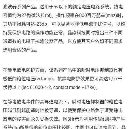
滤波器系列产品。适用于5v以下的额定电压电路系统，线电
容值约为27微微法拉(pf)。操作频率在800百万赫兹(mhz)时，
其功率损耗可达-23db，可以显著地降低电磁干扰信号，以维
持受保护电路的操作功能正常。晶焱科技同时推出三种不同
通道数的电磁干扰滤波器产品，以方便其客户依照不同需求
选用合适的产品。
在静电放电防护方面，该系列产品中的瞬时电压抑制器具有
极低的箝位电压(vclamp)、抗静电防护效果更可高达1万7千
伏特以上(iec 61000-4-2, contact mode ±17kv)。
在静电放电事件的高导通电流下，瞬时电压抑制器的箝位电
压越低则越能适时地被导通，以使受保护电路免于遭受静电
放电的侵害而永久受损失效。图3所示为利用传输线脉冲产生
系统(tlp)所量得的箝位电压比较图。由图中可以清楚看到，晶