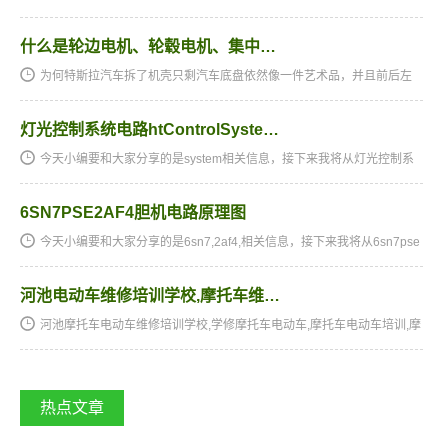
浅出，通俗易懂，从零开始，手把手教，教会为止，使学生成为真正意
义上的、全能的手机维修技术人才和手机维修店老板。学习时间…
什么是轮边电机、轮毂电机、集中…
为何特斯拉汽车拆了机壳只剩汽车底盘依然像一件艺术品，并且前后左
右还能空出室内空间有着2个极大地行李舱？民俗广为流传比较普遍的讲
解是那样说的：“特斯拉汽车集成化工作能力强，她们用的是轮…
灯光控制系统电路htControlSyste…
今天小编要和大家分享的是system相关信息，接下来我将从灯光控制系
统电路,htcontrolsystem，航线crj-200electronicflightinstrumentationsyst
em.ppt这几个方面来介绍。system相关技术文章灯光控…
6SN7PSE2AF4胆机电路原理图
今天小编要和大家分享的是6sn7,2af4,相关信息，接下来我将从6sn7pse
2af4胆机电路原理图，供应hgp-2a-f4r台湾新鸿齿轮油泵这几个方面来介
绍。6sn7,2af4,相关技术文章6sn7pse2af4胆机电路原理图6s…
河池电动车维修培训学校,摩托车维…
河池摩托车电动车维修培训学校,学修摩托车电动车,摩托车电动车培训,摩
托车电动车维修培训,摩托车电动车维修学校,摩托车电动车技校★★★湖
南阳光电子技术学校电动车维修、摩托车维修培训全国招生…
热点文章