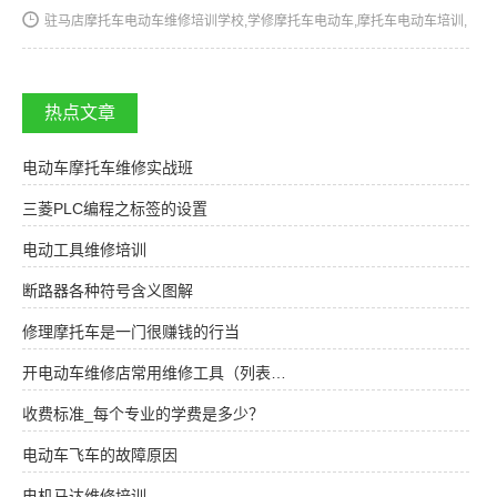
驻马店摩托车电动车维修培训学校,学修摩托车电动车,摩托车电动车培训,
摩托车电动车维修培训,摩托车电动车维修学校,摩托车电动车技校★★★
湖南阳光电子技术学校电动车维修、摩托车维修培训全国招…
热点文章
电动车摩托车维修实战班
三菱PLC编程之标签的设置
电动工具维修培训
断路器各种符号含义图解
修理摩托车是一门很赚钱的行当
开电动车维修店常用维修工具（列表…
收费标准_每个专业的学费是多少？
电动车飞车的故障原因
电机马达维修培训