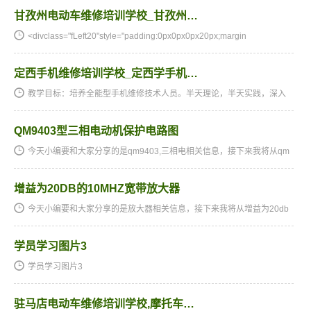
甘孜州电动车维修培训学校_甘孜州…
<divclass="fLeft20"style="padding:0px0px0px20px;margin
定西手机维修培训学校_定西学手机…
教学目标：培养全能型手机维修技术人员。半天理论，半天实践，深入
浅出，通俗易懂，从零开始，手把手教，教会为止，使学生成为真正意
义上的、全能的手机维修技术人才和手机维修店老板。学习时间…
QM9403型三相电动机保护电路图
今天小编要和大家分享的是qm9403,三相电相关信息，接下来我将从qm
9403型三相电动机保护电路图，美女班主任这几个方面来介绍。qm940
3,三相电相关技术文章qm9403型三相电动机保护电路图qm9403型三…
增益为20DB的10MHZ宽带放大器
今天小编要和大家分享的是放大器相关信息，接下来我将从增益为20db
的10mhz宽带放大器，双频手机信号放大器这几个方面来介绍。放大器
相关技术文章增益为20db的10mhz宽带放大器增益为20db的10mhz宽…
学员学习图片3
学员学习图片3
驻马店电动车维修培训学校,摩托车…