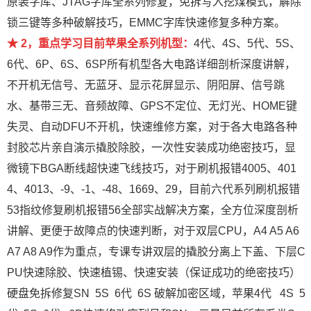
原装字库、JTAG字库全系列修复，免拆写入挖煤模式，解除
锁三键等多种破解技巧，EMMC字库快速修复多种方案。
★ 2，重点学习目前苹果全系列机型：
4代、4S、5代、5S、
6代、6P、6S、6SP所有机型各大电路详细剖析深度讲解，
不开机无信号、无蓝牙、显示花屏显示、阴阳屏、信号跳
水、基带三无、音频故障、GPS不定位、无灯光、HOME键
失灵、自动DFU不开机，快速维修方案，对于各大电路各种
封胶芯片亲自演示撬胶除胶，一次性安装成功绝密技巧，显
微镜下BGA断线超快速飞线技巧，对于刷机报错4005、401
4、4013、-9、-1、-48、1669、29，目前六代系列刷机报错
53指纹修复刷机报错56全部实战解决方案，全方位深度剖析
讲解、更便于故障点的快速判断，对于双层CPU，A4 A5 A6
A7 A8 A9作为重点，专课专讲双层的撬胶分离上下盖、下层C
PU快速除胶、快速植锡、快速安装（保证成功的绝密技巧）
硬盘免拆修复SN 5S 6代 6S 破解加密区域，苹果4代 4S 5