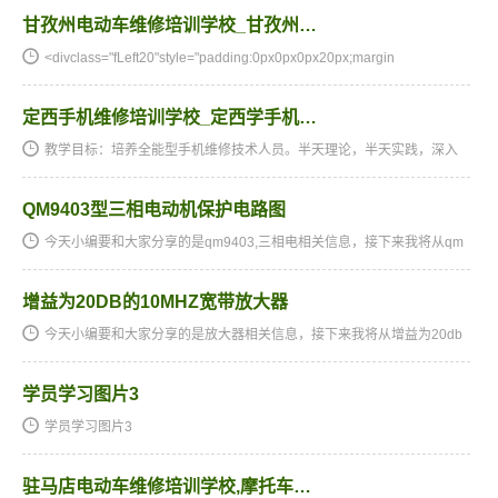
甘孜州电动车维修培训学校_甘孜州…
<divclass="fLeft20"style="padding:0px0px0px20px;margin
定西手机维修培训学校_定西学手机…
教学目标：培养全能型手机维修技术人员。半天理论，半天实践，深入
浅出，通俗易懂，从零开始，手把手教，教会为止，使学生成为真正意
义上的、全能的手机维修技术人才和手机维修店老板。学习时间…
QM9403型三相电动机保护电路图
今天小编要和大家分享的是qm9403,三相电相关信息，接下来我将从qm
9403型三相电动机保护电路图，美女班主任这几个方面来介绍。qm940
3,三相电相关技术文章qm9403型三相电动机保护电路图qm9403型三…
增益为20DB的10MHZ宽带放大器
今天小编要和大家分享的是放大器相关信息，接下来我将从增益为20db
的10mhz宽带放大器，双频手机信号放大器这几个方面来介绍。放大器
相关技术文章增益为20db的10mhz宽带放大器增益为20db的10mhz宽…
学员学习图片3
学员学习图片3
驻马店电动车维修培训学校,摩托车…