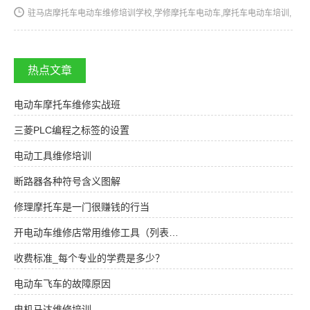
驻马店摩托车电动车维修培训学校,学修摩托车电动车,摩托车电动车培训,
摩托车电动车维修培训,摩托车电动车维修学校,摩托车电动车技校★★★
湖南阳光电子技术学校电动车维修、摩托车维修培训全国招…
热点文章
电动车摩托车维修实战班
三菱PLC编程之标签的设置
电动工具维修培训
断路器各种符号含义图解
修理摩托车是一门很赚钱的行当
开电动车维修店常用维修工具（列表…
收费标准_每个专业的学费是多少？
电动车飞车的故障原因
电机马达维修培训