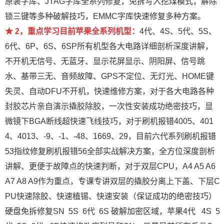
原装字库、JTAG字库全系列修复，免拆写入挖煤模式，解除
锁三键等多种破解技巧，EMMC字库快速修复多种方案。
★ 2，重点学习目前苹果全系列机型：
4代、4S、5代、5S、
6代、6P、6S、6SP所有机型各大电路详细剖析深度讲解，
不开机无信号、无蓝牙、显示花屏显示、阴阳屏、信号跳
水、基带三无、音频故障、GPS不定位、无灯光、HOME键
失灵、自动DFU不开机，快速维修方案，对于各大电路各种
封胶芯片亲自演示撬胶除胶，一次性安装成功绝密技巧，显
微镜下BGA断线超快速飞线技巧，对于刷机报错4005、401
4、4013、-9、-1、-48、1669、29，目前六代系列刷机报错
53指纹修复刷机报错56全部实战解决方案，全方位深度剖析
讲解、更便于故障点的快速判断，对于双层CPU，A4 A5 A6
A7 A8 A9作为重点，专课专讲双层的撬胶分离上下盖、下层C
PU快速除胶、快速植锡、快速安装（保证成功的绝密技巧）
硬盘免拆修复SN 5S 6代 6S 破解加密区域，苹果4代 4S 5