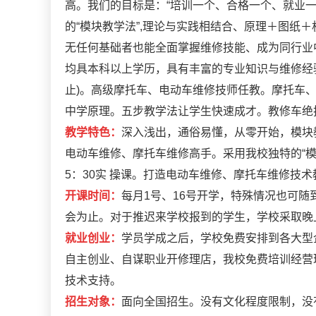
高。我们的目标是：“培训一个、合格一个、就业
的“模块教学法”,理论与实践相结合、原理＋图纸
无任何基础者也能全面掌握维修技能、成为同行业
均具本科以上学历，具有丰富的专业知识与维修经
止)。高级摩托车、电动车维修技师任教。摩托车
中学原理。五步教学法让学生快速成才。教修车绝
教学特色：
深入浅出，通俗易懂，从零开始，模块
电动车维修、摩托车维修高手。采用我校独特的“模块
5：30实 操课。打造电动车维修、摩托车维修技
开课时间：
每月1号、16号开学，特殊情况也可随
会为止。对于推迟来学校报到的学生，学校采取晚
就业创业：
学员学成之后，学校免费安排到各大型
自主创业、自谋职业开修理店，我校免费培训经营
技术支持。
招生对象：
面向全国招生。没有文化程度限制，没