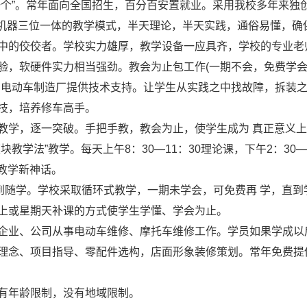
一个”。常年面向全国招生，百分百安置就业。采用我校多年来独
＋机器三位一体的教学模式，半天理论，半天实践，通俗易懂，确
中的佼佼者。学校实力雄厚，教学设备一应具齐，学校的专业老
验，软硬件实力相当强劲。教会为止包工作(一期不会，免费学
、电动车制造厂提供技术支持。让学生从实践之中找故障，拆装
技，培养修车高手。
教学，逐一突破。手把手教，教会为止，使学生成为 真正意义
教学法”教学。每天上午8：30—11：30理论课，下午2：30—
术教学新神话。
到随学。学校采取循环式教学，一期未学会，可免费再 学，直到
上或星期天补课的方式使学生学懂、学会为止。
企业、公司从事电动车维修、摩托车维修工作。学员如果学成以
理念、项目指导、零配件选构，店面形象装修策划。常年免费提
有年龄限制，没有地域限制。