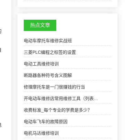
集电源)，高压型xl703612-90v降压型dc-dc转换
器芯片这几个方面来介绍。降压型转换器相关技
术文章ltc3…
热点文章
的
电动车摩托车维修实战班
自
三菱PLC编程之标签的设置
电动工具维修培训
断路器各种符号含义图解
修理摩托车是一门很赚钱的行当
开电动车维修店常用维修工具（列表…
收费标准_每个专业的学费是多少？
电动车飞车的故障原因
电
电机马达维修培训