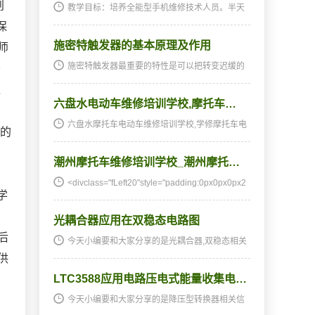
创
教学目标：培养全能型手机维修技术人员。半天
理论，半天实践，深入浅出，通俗易懂，从零开
保
始，手把手教，教会为止，使学生成为真正意义
施密特触发器的基本原理及作用
上的、全能的手机维修技术人才和手机维修店老
师
板。学习时间…
施密特触发器最重要的特性是可以把转变迟缓的
会
键入数据信号整产生边缘险峻的矩形脉冲。另
之
外，施密特触发器还可运用其回差工作电压来提
六盘水电动车维修培训学校,摩托车…
升电路的抗干扰性。它是由二级直流放大器构
成，电路如图2-64…
六盘水摩托车电动车维修培训学校,学修摩托车电
上的
动车,摩托车电动车培训,摩托车电动车维修培训,
摩托车电动车维修学校,摩托车电动车技校★★★
潮州摩托车维修培训学校_潮州摩托…
湖南阳光电子技术学校电动车维修、摩托车维修
培训全国招…
<divclass="fLeft20"style="padding:0px0px0px2
学
0px;margin
光耦合器应用在双稳态电路图
后
今天小编要和大家分享的是光耦合器,双稳态相关
信息，接下来我将从光耦合器应用在双稳态电路
供
图，(参考)光耦合器件投资项目可行性研究报告.d
LTC3588应用电路压电式能量收集电…
ocx这几个方面来介绍。光耦合器,双稳态相关技
术文章光耦…
今天小编要和大家分享的是降压型转换器相关信
息，接下来我将从ltc3588应用电路(压电式能量收