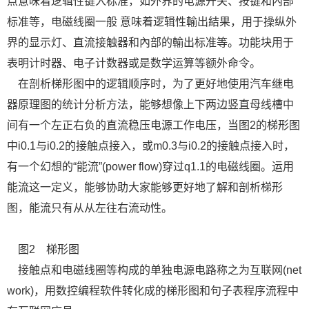
点意味着逻辑性键入标准，如外界的电源开关、按键和內部
标准等，电磁线圈一般 意味着逻辑性輸出結果，用于操纵外
界的显示灯、直流接触器和內部的輸出标准等。功能块用于
表明计时器、电子计数器或是数学运算等额外命令。
在剖析梯形图中的逻辑顺序时，为了更好地使用汽车继电
器原理图的统计分析方法，能够想像上下两边竖直母线槽中
间有一个左正右负的直流稳压电源工作电压，当图2的梯形图
中i0.1与i0.2的接触点接入，或m0.3与i0.2的接触点接入时，
有一个幻想的“能流”(power flow)穿过q1.1的电磁线圈。运用
能流这一定义，能够协助大家能够更好地了解和剖析梯形
图，能流只有从从左往右流动性。
图2 梯形图
接触点和电磁线圈等构成的单独电源电路称之为互联网(net
work)，用数控编程软件转化成的梯形图和句子表程序流程中