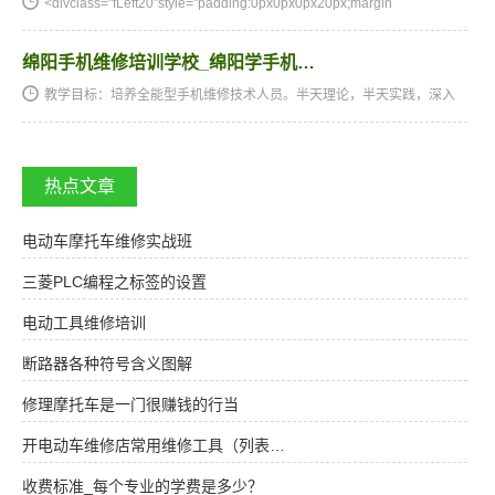
<divclass="fLeft20"style="padding:0px0px0px20px;margin
绵阳手机维修培训学校_绵阳学手机…
教学目标：培养全能型手机维修技术人员。半天理论，半天实践，深入
浅出，通俗易懂，从零开始，手把手教，教会为止，使学生成为真正意
义上的、全能的手机维修技术人才和手机维修店老板。学习时间…
热点文章
电动车摩托车维修实战班
三菱PLC编程之标签的设置
电动工具维修培训
断路器各种符号含义图解
修理摩托车是一门很赚钱的行当
开电动车维修店常用维修工具（列表…
收费标准_每个专业的学费是多少？