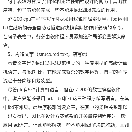
句子表较为合适了解plc和逻辑性编程设计的阅历丰富的程
序猿，句子表能够完成一些不能用lad或fbd完成的作用。
s7-200 cpu在程序执行时要采用逻辑性局部变量，fbd运用f
bd在线编辑器全自动地插进解决栈实际操作所必须的命令。
在句子表格中，务必由软件程序员添加这种局部变量解决命
令。
5．构造文字（structured text，缩写st）
构造文字是为iec1131-3规范建立的一种专用型的高級计算
机语言，与fbd对比，它能完成繁杂的数学运算，撰写的程序
流程十分简练和紧凑型。
尽管plc有5种计算机语言，但在s7-200的数控编程软件
中，客户只能够采用lad、fbd和stl这三种程序编写语言，在其
中fbd不常见。stl程序较难阅读文章，在其中的逻辑关系难以
一眼看得出，因此在设计方案繁杂的开关量控制程序时一般
应用lad语言。但stl能够解决一些不能用lad解决的难题，且stl