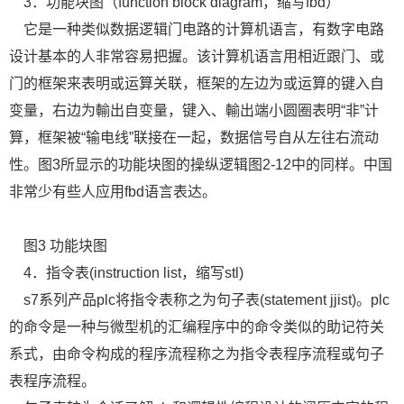
3．功能块图（function block diagram，缩写fbd）
它是一种类似数据逻辑门电路的计算机语言，有数字电路
设计基本的人非常容易把握。该计算机语言用相近跟门、或
门的框架来表明或运算关联，框架的左边为或运算的键入自
变量，右边为輸出自变量，键入、輸出端小圆圈表明“非”计
算，框架被“输电线”联接在一起，数据信号自从左往右流动
性。图3所显示的功能块图的操纵逻辑图2-12中的同样。中国
非常少有些人应用fbd语言表达。
图3 功能块图
4．指令表(instruction list，缩写stl)
s7系列产品plc将指令表称之为句子表(statement jjist)。plc
的命令是一种与微型机的汇编程序中的命令类似的助记符关
系式，由命令构成的程序流程称之为指令表程序流程或句子
表程序流程。